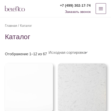
Перейти
MAI
+7 (499) 302-17-74
к
Заказать звонок
MEN
содержимому
Главная
/ Каталог
Каталог
Отображение 1–12 из 67