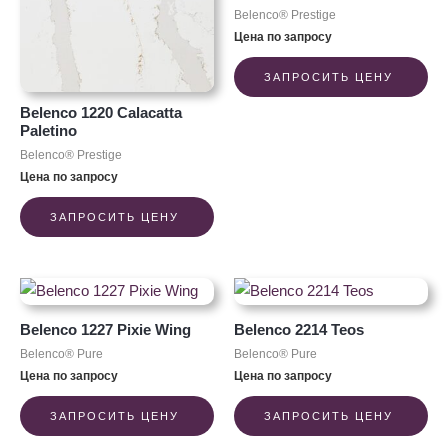
Belenco® Prestige
Цена по запросу
ЗАПРОСИТЬ ЦЕНУ
Belenco 1220 Calacatta
Paletino
Belenco® Prestige
Цена по запросу
ЗАПРОСИТЬ ЦЕНУ
Belenco 1227 Pixie Wing
Belenco 2214 Teos
Belenco® Pure
Belenco® Pure
Цена по запросу
Цена по запросу
ЗАПРОСИТЬ ЦЕНУ
ЗАПРОСИТЬ ЦЕНУ