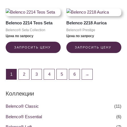
Belenco 2214 Teos Seta
Belenco 2218 Aurica
Belenco® Seta Collection
Belenco® Prestige
Цена по запросу
Цена по запросу
ЗАПРОСИТЬ ЦЕНУ
ЗАПРОСИТЬ ЦЕНУ
1
2
3
4
5
6
→
Коллекции
Belenco® Classic
(11)
Belenco® Essential
(6)