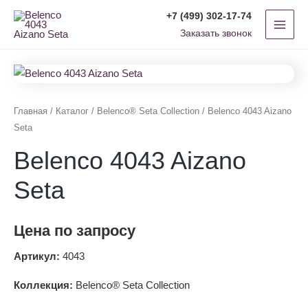
Перейти
MAI
+7 (499) 302-17-74
к
Заказать звонок
MEN
содержимому
Главная
/
Каталог
/
Belenco® Seta Collection
/ Belenco 4043 Aizano
Seta
Belenco 4043 Aizano
Seta
Цена по запросу
Артикул:
4043
Коллекция:
Belenco® Seta Collection