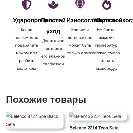
Ударопрочность
Простой
Износостойкость
Жаростойкос
Кварц
Крепче и
Не боится
уход
невозможно
долговечнее
высоких
Достаточно
поцарапать
может быть
температур.
протереть
ножом или
только алмаз
Можно смело
его влажной
разбить
ставить
салфеткой
молотком
сковородку
Похожие товары
Belenco 2214 Teos Seta