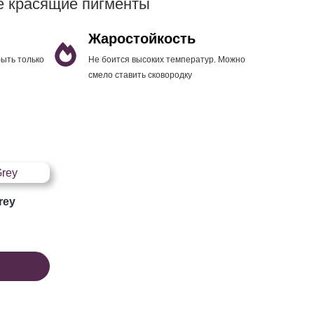
е красящие пигменты
Жаростойкость
быть только
Не боится высоких температур. Можно
смело ставить сковородку
rey