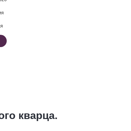
ия
ая
ого кварца.